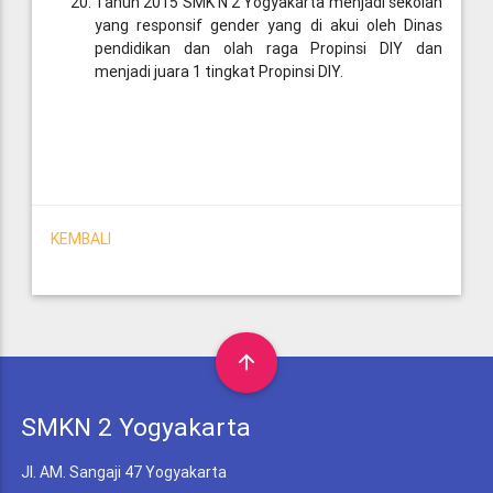
Tahun 2015 SMK N 2 Yogyakarta menjadi sekolah
yang responsif gender yang di akui oleh Dinas
pendidikan dan olah raga Propinsi DIY dan
menjadi juara 1 tingkat Propinsi DIY.
KEMBALI
arrow_upward
SMKN 2 Yogyakarta
Jl. AM. Sangaji 47 Yogyakarta