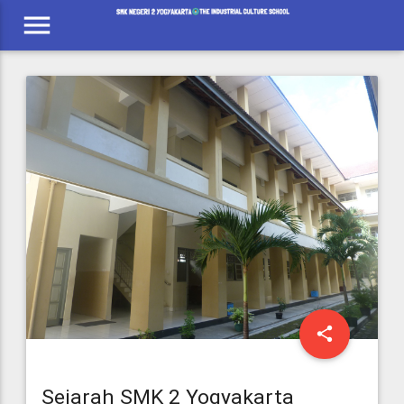
menu
share
Sejarah SMK 2 Yogyakarta