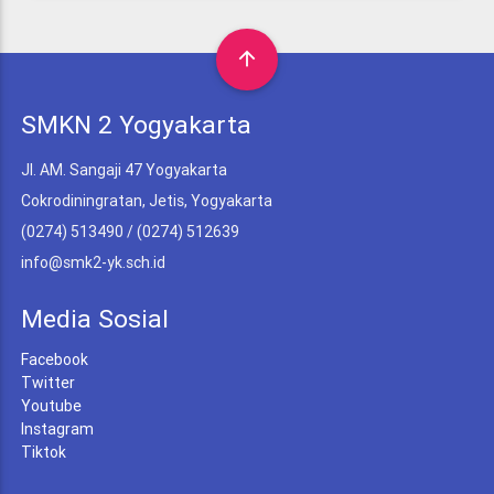
arrow_upward
SMKN 2 Yogyakarta
Jl. AM. Sangaji 47 Yogyakarta
Cokrodiningratan, Jetis, Yogyakarta
(0274) 513490 / (0274) 512639
info@smk2-yk.sch.id
Media Sosial
Facebook
Twitter
Youtube
Instagram
Tiktok