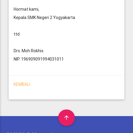
Hormat kami,
Kepala SMK Negeri 2 Yogyakarta
ttd
Drs. Moh Rokhis
NIP. 196909091994031011
KEMBALI
arrow_upward