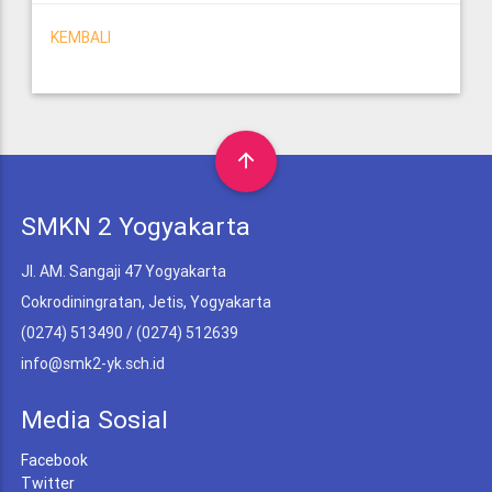
KEMBALI
arrow_upward
SMKN 2 Yogyakarta
Jl. AM. Sangaji 47 Yogyakarta
Cokrodiningratan, Jetis, Yogyakarta
(0274) 513490 / (0274) 512639
info@smk2-yk.sch.id
Media Sosial
Facebook
Twitter