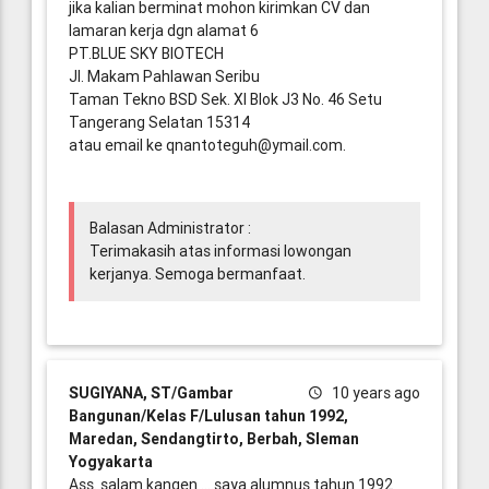
jika kalian berminat mohon kirimkan CV dan
lamaran kerja dgn alamat 6
PT.BLUE SKY BIOTECH
Jl. Makam Pahlawan Seribu
Taman Tekno BSD Sek. XI Blok J3 No. 46 Setu
Tangerang Selatan 15314
atau email ke qnantoteguh@ymail.com.
Balasan Administrator :
Terimakasih atas informasi lowongan
kerjanya. Semoga bermanfaat.
SUGIYANA, ST/Gambar
10 years ago
Bangunan/Kelas F/Lulusan tahun 1992,
Maredan, Sendangtirto, Berbah, Sleman
Yogyakarta
Ass. salam kangen ....saya alumnus tahun 1992