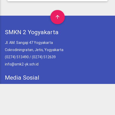
arrow_upward
SMKN 2 Yogyakarta
Jl. AM. Sangaji 47 Yogyakarta
Cokrodiningratan, Jetis, Yogyakarta
(0274) 513490 / (0274) 512639
info@smk2-yk.sch.id
Media Sosial
Facebook
Twitter
Youtube
Instagram
Tiktok