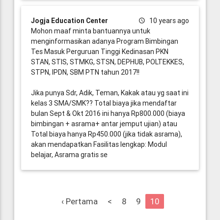
Jogja Education Center
10 years ago
Mohon maaf minta bantuannya untuk
menginformasikan adanya Program Bimbingan
Tes Masuk Perguruan Tinggi Kedinasan PKN
STAN, STIS, STMKG, STSN, DEPHUB, POLTEKKES,
STPN, IPDN, SBM PTN tahun 2017!!
Jika punya Sdr, Adik, Teman, Kakak atau yg saat ini
kelas 3 SMA/SMK?? Total biaya jika mendaftar
bulan Sept & Okt 2016 ini hanya Rp800.000 (biaya
bimbingan + asrama+ antar jemput ujian) atau
Total biaya hanya Rp450.000 (jika tidak asrama),
akan mendapatkan Fasilitas lengkap: Modul
belajar, Asrama gratis se
‹ Pertama
<
8
9
10