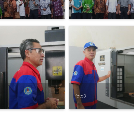
foto7
foto3