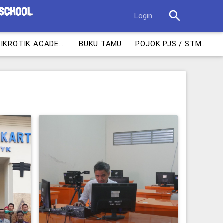
search
Login
MIKROTIK ACADEMY
BUKU TAMU
POJOK PJS / STM 1