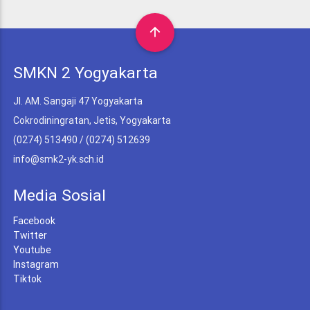
arrow_upward
SMKN 2 Yogyakarta
Jl. AM. Sangaji 47 Yogyakarta
Cokrodiningratan, Jetis, Yogyakarta
(0274) 513490 / (0274) 512639
info@smk2-yk.sch.id
Media Sosial
Facebook
Twitter
Youtube
Instagram
Tiktok