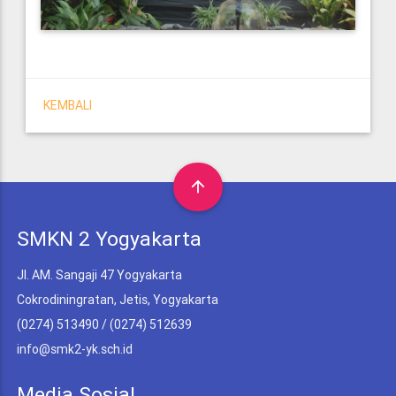
KEMBALI
arrow_upward
SMKN 2 Yogyakarta
Jl. AM. Sangaji 47 Yogyakarta
Cokrodiningratan, Jetis, Yogyakarta
(0274) 513490 / (0274) 512639
info@smk2-yk.sch.id
Media Sosial