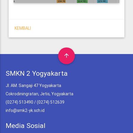
KEMBALI
arrow_upward
SMKN 2 Yogyakarta
Jl. AM. Sangaji 47 Yogyakarta
Cokrodiningratan, Jetis, Yogyakarta
(0274) 513490 / (0274) 512639
info@smk2-yk.sch.id
Media Sosial