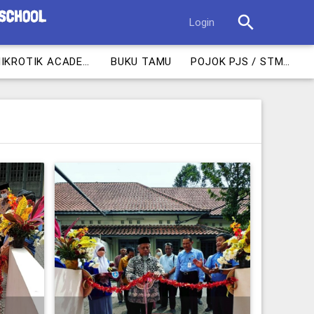
search
Login
MIKROTIK ACADEMY
BUKU TAMU
POJOK PJS / STM 1