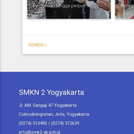
Peresmian tangga perpus 4
Peres
KEMBALI
SMKN 2 Yogyakarta
Jl. AM. Sangaji 47 Yogyakarta
Cokrodiningratan, Jetis, Yogyakarta
(0274) 513490 / (0274) 512639
info@smk2-yk.sch.id