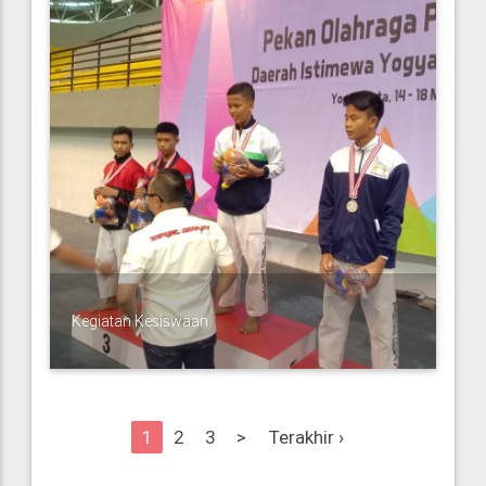
Kegiatan Kesiswaan
1
2
3
>
Terakhir ›