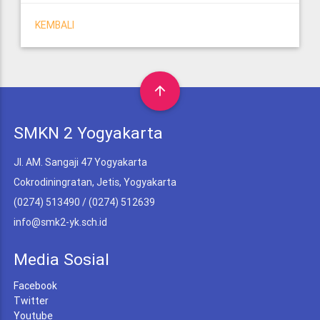
KEMBALI
arrow_upward
SMKN 2 Yogyakarta
Jl. AM. Sangaji 47 Yogyakarta
Cokrodiningratan, Jetis, Yogyakarta
(0274) 513490 / (0274) 512639
info@smk2-yk.sch.id
Media Sosial
Facebook
Twitter
Youtube