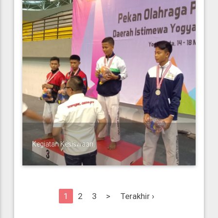
Kegiatan Kesiswaan
1
2
3
>
Terakhir ›