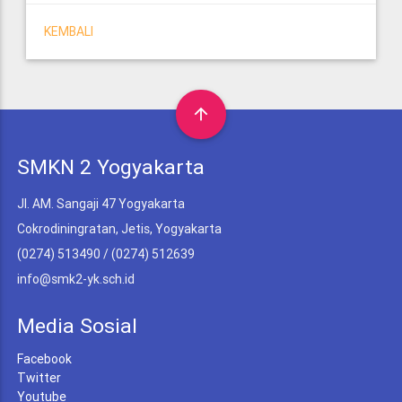
KEMBALI
arrow_upward
SMKN 2 Yogyakarta
Jl. AM. Sangaji 47 Yogyakarta
Cokrodiningratan, Jetis, Yogyakarta
(0274) 513490 / (0274) 512639
info@smk2-yk.sch.id
Media Sosial
Facebook
Twitter
Youtube